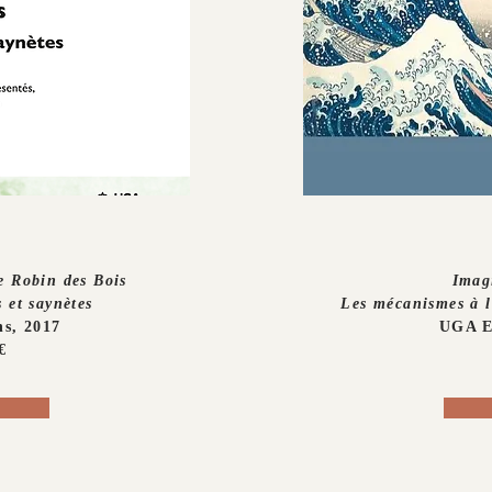
de Robin des Bois
Imagi
 et saynètes
Les mécanismes à l'
s, 2017
UGA E
€