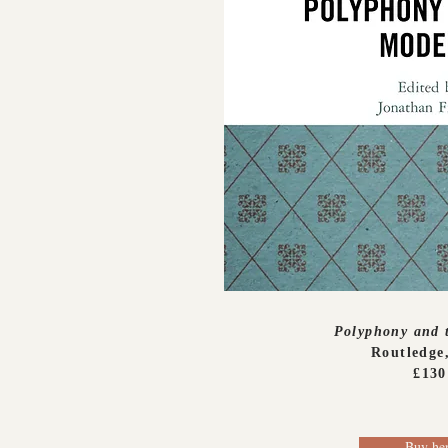
Polyphony and 
Routledge
£130
Buy he