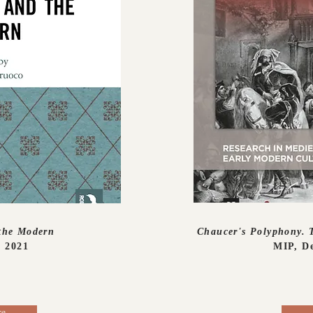
the Modern
Chaucer's Polyphony. 
, 2021
MIP, De
re