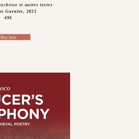
 Duchesse
et autres textes
es Garnier, 2021
49€
Buy here