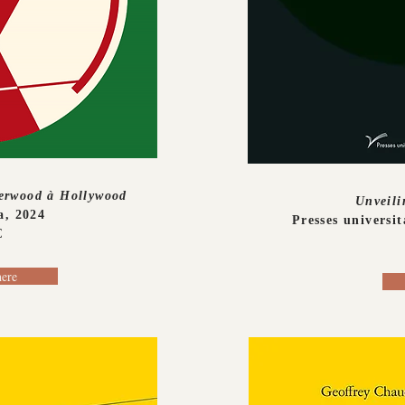
herwood à Hollywood
Unveili
a, 2024
Presses universit
€
ere