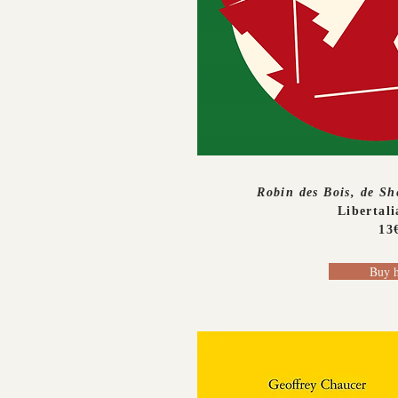
Robin des Bois, de S
Libertali
13
Buy h