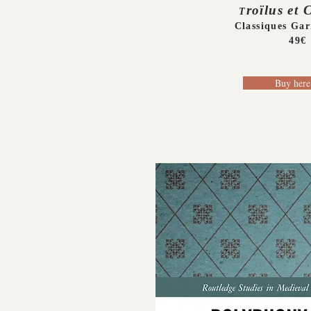
roïlus et 
T
Classiques Gar
49€
Buy here