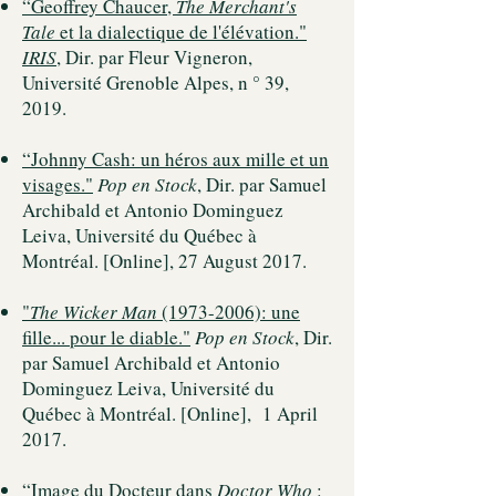
“
Geoffrey Chaucer,
The Merchant's
Tale
et la dialectique de l'élévation.
"
IRIS
, Dir. par Fleur Vigneron,
Université Grenoble Alpes, n ° 39,
2019.
“
Johnny Cash: un héros aux mille et un
visages.
"
Pop en Stock
, Dir. par Samuel
Archibald et Antonio Dominguez
Leiva, Université du Québec à
Montréal. [Online], 27 August 2017.
"
The Wicker Man
(1973-2006)
: une
fille... pour le diable
."
Pop en Stock
, Dir.
par Samuel Archibald et Antonio
Dominguez Leiva, Université du
Québec à Montréal. [Online], 1 April
2017.
“
Image du Docteur dans
Doctor Who
: