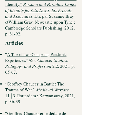
Identity.”
Persona and Paradox: Issues
of Identity for C.S. Lewis, his Friends
and Associates
. Dir. par Suzanne Bray
etWilliam Gray. Newcastle upon Tyne :
Cambridge Scholars Publishing, 2012,
p. 81-92.
Articles
​“
A Tale of Two Competing Pandemic
.”
New Chaucer Studies:
Experiences
Pedagogy and Profession
2.2, 2021, p.
65-67.
Geoffrey Chaucer in Battle: The
“
Trauma of War."
Medieval Warfare
11│3. Rotterdam : Karwansaray, 2021,
p. 36-39.
“
Geoffrey Chaucer et le dédale de