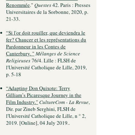
Renommée
."
Questes
42. Pari
s : Presses
Universitaires de la Sorbonne, 2020, p.
21-33.
“
Si l'or doit rouiller, que deviendra le
fer? Chaucer et les représentations du
Pardonneur in les Contes de
Canterbury
. "
Mélanges de Science
Religieuses
76/4. Lille : FLSH de
l'Université Catholique de Lille, 2019,
p. 5-18
“
Adapting Don Quixote: Terry
Gilliam’s Picaresque Journey in the
Film Industry
."
CultureCom - La Revue
,
Dir. par Zineb Serghini, FLSH de
l'Université Catholique de Lille, n ° 2,
2019. [Online], 04 July 2019..