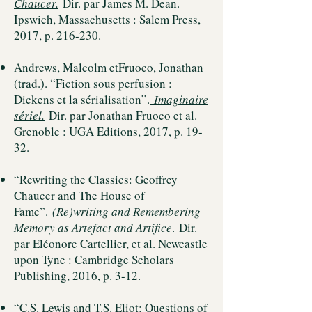
Chaucer.
Dir
. par James M. Dean.
Ipswich, Massachusetts : Salem Press,
2017, p. 216-230.
Andrews, Malcolm etFruoco, Jonathan
(trad.). “Fiction sous perfusion :
Dickens et la sérialisation”.
Imaginaire
sériel.
Dir. par Jonathan Fruoco et al.
Grenoble : UGA Editions, 2017, p. 19-
32.
“Rewriting the Classics: Geoffrey
Chaucer and The House of
Fame”.
(Re)writing and Remembering
Memory as Artefact and Artifice
.
Dir.
par Eléonore Cartellier, et al. Newcastle
upon Tyne : Cambridge Scholars
Publishing, 2016, p. 3-12.
“C.S. Lewis and T.S. Eliot: Questions of