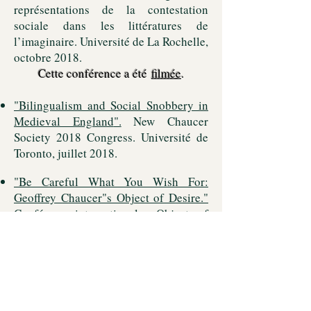
représentations de la contestation
sociale dans les littératures de
l’imaginaire. Université de La Rochelle,
octobre 2018.
Cette conférence a été
filmée
.
"
Bilingualism and Social Snobbery in
Medieval England
".
New Chaucer
Society 2018 Congress. Université de
Toronto, juillet 2018.
"
Be Careful What You Wish For:
Geoffrey Chaucer"s Object of Desire
."
Conférence internationale : Objects of
Desire. Université Catholique de Lille,
mai 2018.
"'
Turnynge over the leef': Chaucer and
the English Novel
."
Conférence
internationale : Polyphonies, Art,